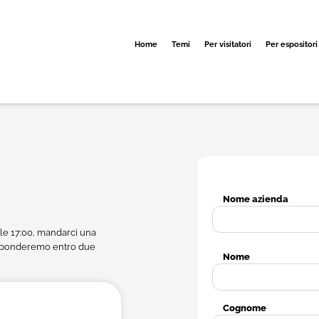
Home
Temi
Per visitatori
Per espositori
Nome azienda
lle 17:00, mandarci una
risponderemo entro due
Nome
Cognome